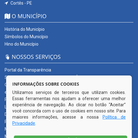
Cortês - PE
O MUNICÍPIO
História do Município
Símbolos do Município
Hino do Município
NOSSOS SERVIÇOS
Portal da Transparência
SERVIÇOS DIGITAIS: CONECTA CORTÊS
INFORMAÇÕES SOBRE COOKIES
Ouvidoria Municipal
e-SIC
Utilizamos serviços de terceiros que utilizam cookies.
Essas ferramentas nos ajudam a oferecer uma melhor
Processos de Licitação
experiência de navegação. Ao clicar no botão “Aceitar”
Licitações em andamento
você concorda com o uso de cookies em nosso site. Para
Diário Oficial
maiores informações, acesse a nossa
Política de
Publicações Oficiais
Privacidade
.
Mapa do Site
Mais Serviços