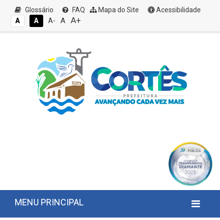
Glossário
FAQ
Mapa do Site
Acessibilidade
A+
A
A
A
A-
MENU PRINCIPAL