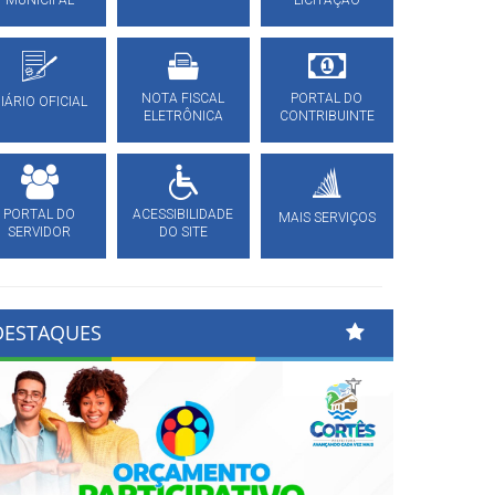
MUNICIPAL
LICITAÇÃO
NOTA FISCAL
PORTAL DO
IÁRIO OFICIAL
ELETRÔNICA
CONTRIBUINTE
PORTAL DO
ACESSIBILIDADE
MAIS SERVIÇOS
SERVIDOR
DO SITE
DESTAQUES