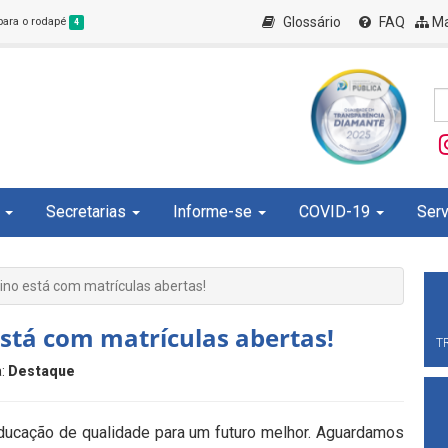
Glossário
FAQ
Ma
 para o rodapé
4
Secretarias
Informe-se
COVID-19
Serv
ino está com matrículas abertas!
está com matrículas abertas!
T
a:
Destaque
educação de qualidade para um futuro melhor. Aguardamos