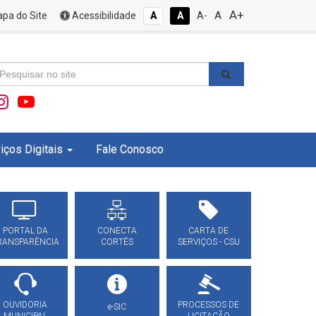
A+
A
pa do Site
Acessibilidade
A
A
A-
iços Digitais
Fale Conosco
PORTAL DA
CONECTA
CARTA DE
RANSPARÊNCIA
CORTÊS
SERVIÇOS - CSU
OUVIDORIA
PROCESSOS DE
e-SIC