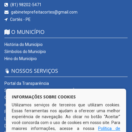
(81) 98202-5471
gabineteprefeitacortes@gmail.com
Cortês - PE
O MUNICÍPIO
História do Município
Símbolos do Município
Hino do Município
NOSSOS SERVIÇOS
Portal da Transparência
SERVIÇOS DIGITAIS: CONECTA CORTÊS
INFORMAÇÕES SOBRE COOKIES
Ouvidoria Municipal
e-SIC
Utilizamos serviços de terceiros que utilizam cookies.
Essas ferramentas nos ajudam a oferecer uma melhor
Processos de Licitação
experiência de navegação. Ao clicar no botão “Aceitar”
Licitações em andamento
você concorda com o uso de cookies em nosso site. Para
Diário Oficial
maiores informações, acesse a nossa
Política de