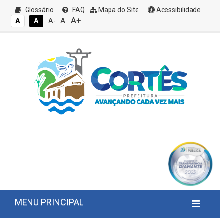
Glossário
FAQ
Mapa do Site
Acessibilidade
A+
A
A
A
A-
MENU PRINCIPAL