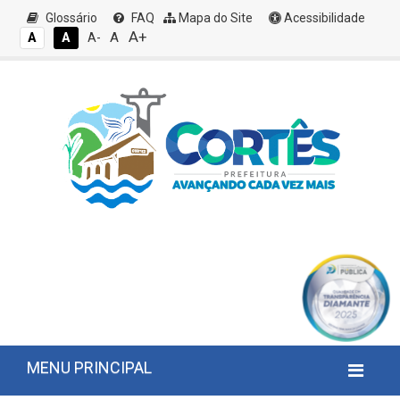
Glossário
FAQ
Mapa do Site
Acessibilidade
A+
A
A
A
A-
MENU PRINCIPAL