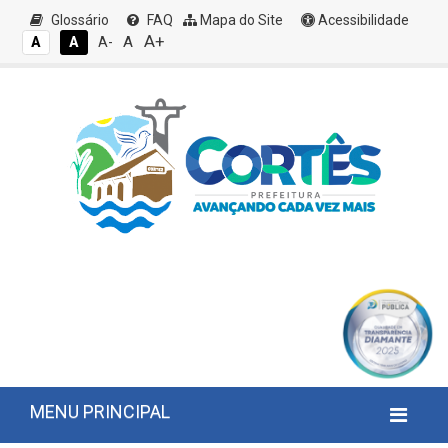
Glossário
FAQ
Mapa do Site
Acessibilidade
A+
A
A
A
A-
MENU PRINCIPAL