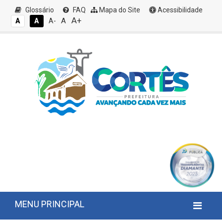
Glossário
FAQ
Mapa do Site
Acessibilidade
A+
A
A
A
A-
MENU PRINCIPAL