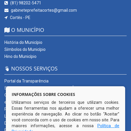
(81) 98202-5471
gabineteprefeitacortes@gmail.com
Cortês - PE
O MUNICÍPIO
História do Município
Símbolos do Município
Hino do Município
NOSSOS SERVIÇOS
Portal da Transparência
SERVIÇOS DIGITAIS: CONECTA CORTÊS
INFORMAÇÕES SOBRE COOKIES
Ouvidoria Municipal
e-SIC
Utilizamos serviços de terceiros que utilizam cookies.
Essas ferramentas nos ajudam a oferecer uma melhor
Processos de Licitação
experiência de navegação. Ao clicar no botão “Aceitar”
Licitações em andamento
você concorda com o uso de cookies em nosso site. Para
Diário Oficial
maiores informações, acesse a nossa
Política de
Publicações Oficiais