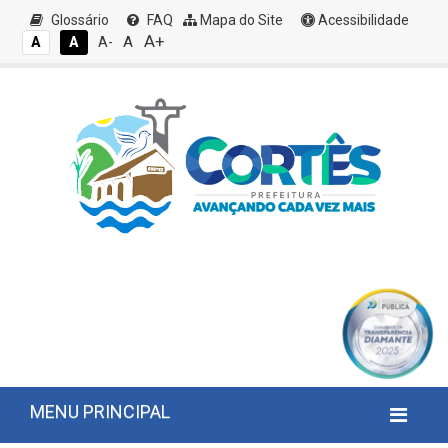
Glossário
FAQ
Mapa do Site
Acessibilidade
A+
A
A
A
A-
MENU PRINCIPAL