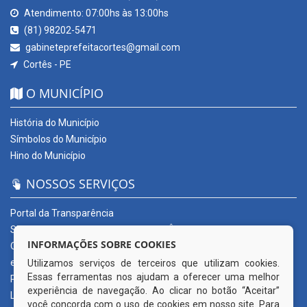
Atendimento: 07:00hs às 13:00hs
(81) 98202-5471
gabineteprefeitacortes@gmail.com
Cortês - PE
O MUNICÍPIO
História do Município
Símbolos do Município
Hino do Município
NOSSOS SERVIÇOS
Portal da Transparência
SERVIÇOS DIGITAIS: CONECTA CORTÊS
INFORMAÇÕES SOBRE COOKIES
Ouvidoria Municipal
e-SIC
Utilizamos serviços de terceiros que utilizam cookies.
Essas ferramentas nos ajudam a oferecer uma melhor
Processos de Licitação
experiência de navegação. Ao clicar no botão “Aceitar”
Licitações em andamento
você concorda com o uso de cookies em nosso site. Para