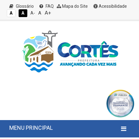
Glossário
FAQ
Mapa do Site
Acessibilidade
A+
A
A
A
A-
MENU PRINCIPAL