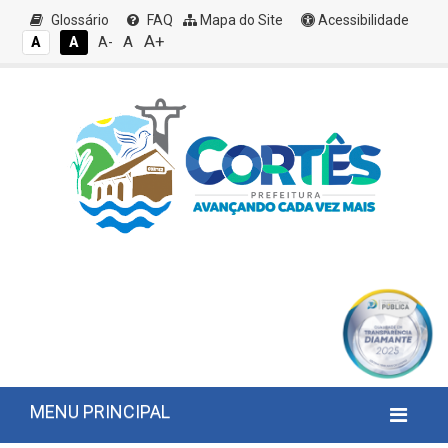
Glossário
FAQ
Mapa do Site
Acessibilidade
A+
A
A
A
A-
MENU PRINCIPAL