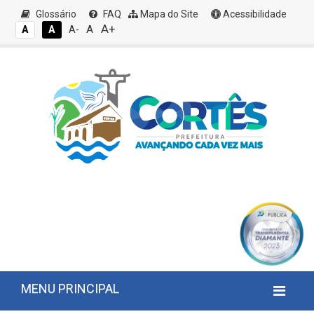
Glossário
FAQ
Mapa do Site
Acessibilidade
A+
A
A
A
A-
MENU PRINCIPAL