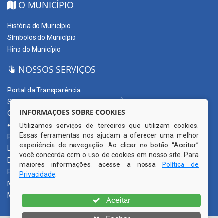
O MUNICÍPIO
História do Município
Símbolos do Município
Hino do Município
NOSSOS SERVIÇOS
Portal da Transparência
SERVIÇOS DIGITAIS: CONECTA CORTÊS
INFORMAÇÕES SOBRE COOKIES
Ouvidoria Municipal
e-SIC
Utilizamos serviços de terceiros que utilizam cookies.
Essas ferramentas nos ajudam a oferecer uma melhor
Processos de Licitação
experiência de navegação. Ao clicar no botão “Aceitar”
Licitações em andamento
você concorda com o uso de cookies em nosso site. Para
Diário Oficial
maiores informações, acesse a nossa
Política de
Publicações Oficiais
Privacidade
.
Mapa do Site
Mais Serviços
Aceitar