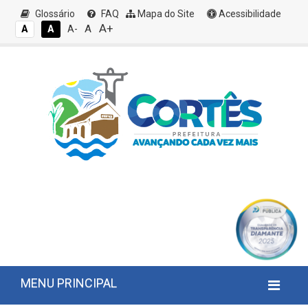
Glossário
FAQ
Mapa do Site
Acessibilidade
A+
A
A
A
A-
MENU PRINCIPAL