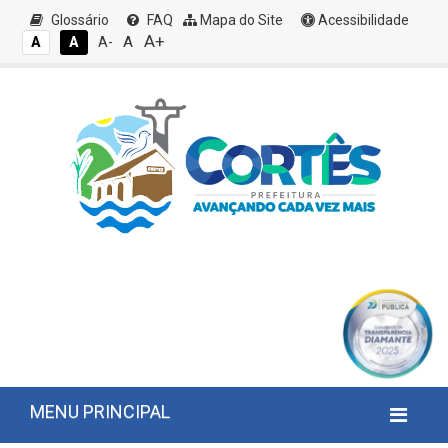
Glossário
FAQ
Mapa do Site
Acessibilidade
A+
A
A
A
A-
MENU PRINCIPAL