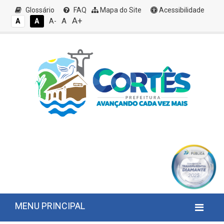
Glossário
FAQ
Mapa do Site
Acessibilidade
A+
A
A
A
A-
MENU PRINCIPAL