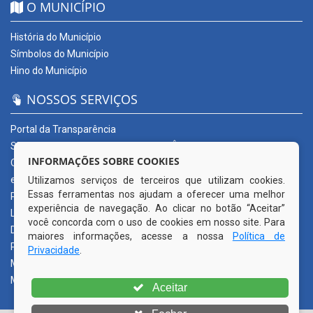
O MUNICÍPIO
História do Município
Símbolos do Município
Hino do Município
NOSSOS SERVIÇOS
Portal da Transparência
SERVIÇOS DIGITAIS: CONECTA CORTÊS
INFORMAÇÕES SOBRE COOKIES
Ouvidoria Municipal
e-SIC
Utilizamos serviços de terceiros que utilizam cookies.
Essas ferramentas nos ajudam a oferecer uma melhor
Processos de Licitação
experiência de navegação. Ao clicar no botão “Aceitar”
Licitações em andamento
você concorda com o uso de cookies em nosso site. Para
Diário Oficial
maiores informações, acesse a nossa
Política de
Publicações Oficiais
Privacidade
.
Mapa do Site
Mais Serviços
Aceitar