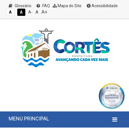
Glossário
FAQ
Mapa do Site
Acessibilidade
A+
A
A
A
A-
MENU PRINCIPAL