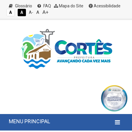
Glossário
FAQ
Mapa do Site
Acessibilidade
A+
A
A
A
A-
MENU PRINCIPAL