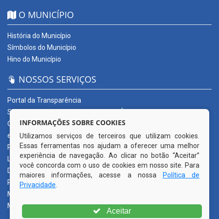
O MUNICÍPIO
História do Município
Símbolos do Município
Hino do Município
NOSSOS SERVIÇOS
Portal da Transparência
SERVIÇOS DIGITAIS: CONECTA CORTÊS
INFORMAÇÕES SOBRE COOKIES
Ouvidoria Municipal
e-SIC
Utilizamos serviços de terceiros que utilizam cookies.
Essas ferramentas nos ajudam a oferecer uma melhor
Processos de Licitação
experiência de navegação. Ao clicar no botão “Aceitar”
Licitações em andamento
você concorda com o uso de cookies em nosso site. Para
Diário Oficial
maiores informações, acesse a nossa
Política de
Publicações Oficiais
Privacidade
.
Mapa do Site
Mais Serviços
Aceitar