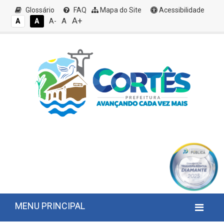
Glossário
FAQ
Mapa do Site
Acessibilidade
A+
A
A
A
A-
MENU PRINCIPAL