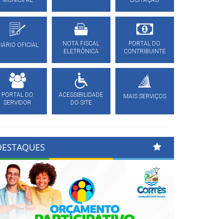
MUNICIPAL
LICITAÇÃO
NOTA FISCAL
PORTAL DO
IÁRIO OFICIAL
ELETRÔNICA
CONTRIBUINTE
PORTAL DO
ACESSIBILIDADE
MAIS SERVIÇOS
SERVIDOR
DO SITE
DESTAQUES