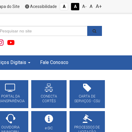
A+
A
pa do Site
Acessibilidade
A
A
A-
iços Digitais
Fale Conosco
PORTAL DA
CONECTA
CARTA DE
RANSPARÊNCIA
CORTÊS
SERVIÇOS - CSU
OUVIDORIA
PROCESSOS DE
e-SIC