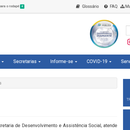
Glossário
FAQ
Ma
 para o rodapé
4
Secretarias
Informe-se
COVID-19
Serv
s
T
retaria de Desenvolvimento e Assistência Social, atende