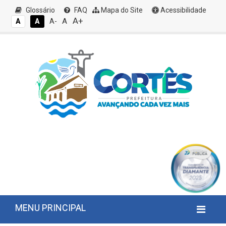
Glossário
FAQ
Mapa do Site
Acessibilidade
A+
A
A
A
A-
MENU PRINCIPAL