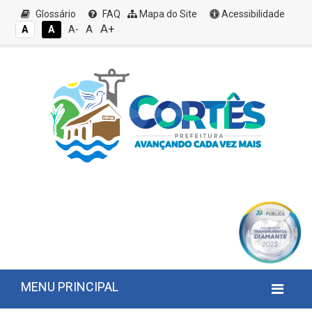
Glossário
FAQ
Mapa do Site
Acessibilidade
A+
A
A
A
A-
MENU PRINCIPAL