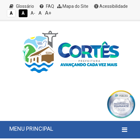
Glossário
FAQ
Mapa do Site
Acessibilidade
A+
A
A
A
A-
MENU PRINCIPAL