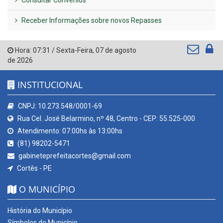
Consultar Convênios
Receber Informações sobre novos Repasses
Hora:
07:31
/
Sexta-Feira
,
07 de agosto
de 2026
INSTITUCIONAL
CNPJ: 10.273.548/0001-69
Rua Cel. José Belarmino, nº 48, Centro - CEP: 55.525-000
Atendimento: 07:00hs às 13:00hs
(81) 98202-5471
gabineteprefeitacortes@gmail.com
Cortês - PE
O MUNICÍPIO
História do Município
Símbolos do Município