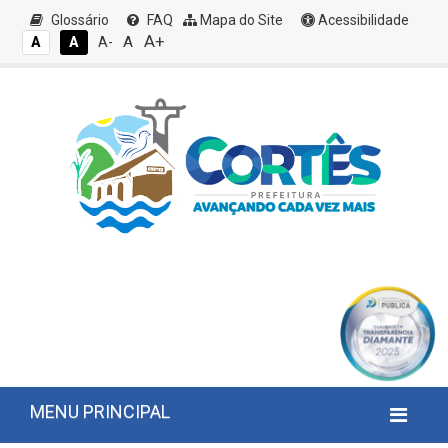
Glossário
FAQ
Mapa do Site
Acessibilidade
A+
A
A
A
A-
MENU PRINCIPAL