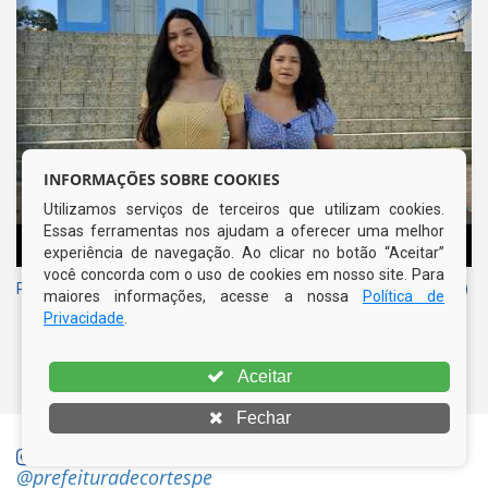
INFORMAÇÕES SOBRE COOKIES
Utilizamos serviços de terceiros que utilizam cookies.
Essas ferramentas nos ajudam a oferecer uma melhor
experiência de navegação. Ao clicar no botão “Aceitar”
você concorda com o uso de cookies em nosso site. Para
Pontos Históricos em Cortês (Paróquia de São Francisco de Assis)
maiores informações, acesse a nossa
Política de
Privacidade
.
Aceitar
Fechar
ACOMPANHE NOSSO INSTAGRAM
@prefeituradecortespe